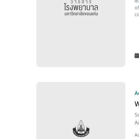
le
of
co
A
W
S
A
Ac