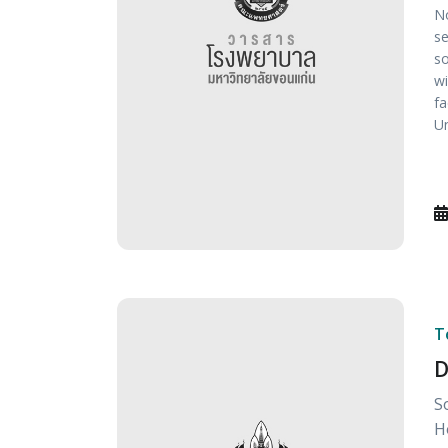
No
se
so
wi
fa
Un
T
D
S
H