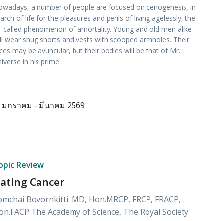
wadays, a number of people are focused on cenogenesis, in
arch of life for the pleasures and perils of living agelessly, the
-called phenomenon of amortality. Young and old men alike
ll wear snug shorts and vests with scooped armholes. Their
ces may be avuncular, but their bodies will be that of Mr.
iverse in his prime.
มกราคม - มีนาคม 2569
opic Review
ating Cancer
omchai Bovornkitti. MD, Hon.MRCP, FRCP, FRACP,
on.FACP The Academy of Science, The Royal Society