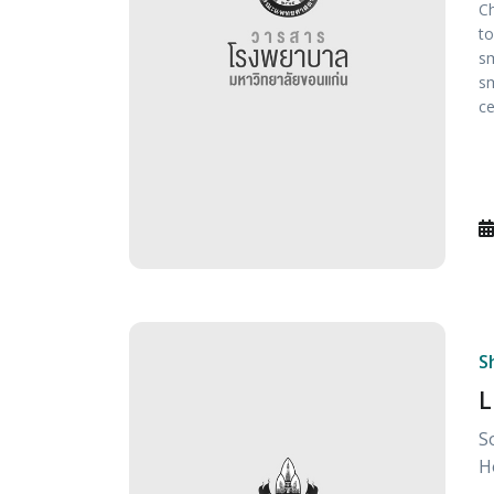
Ch
to
sm
sm
ce
S
L
S
H