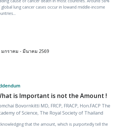
ading cause of cancer death in most countries. Around 58%
 global lung cancer cases occur in lowand middle-income
untries...
มกราคม - มีนาคม 2569
ddendum
hat is Important is not the Amount !
omchai Bovornkitti MD, FRCP, FRACP, Hon.FACP The
cademy of Science, The Royal Society of Thailand
knowledging that the amount, which is purportedly tell the