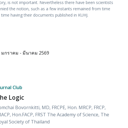
ory, is not important. Nevertheless there have been scientists
nied the notion, such as a few instants remained from time
 time having their documents published in KUHJ.
มกราคม - มีนาคม 2569
ournal Club
he Logic
omchai Bovornkitti, MD, FRCPE, Hon. MRCP, FRCP,
RACP, Hon.FACP, FRST The Academy of Science, The
oyal Society of Thailand