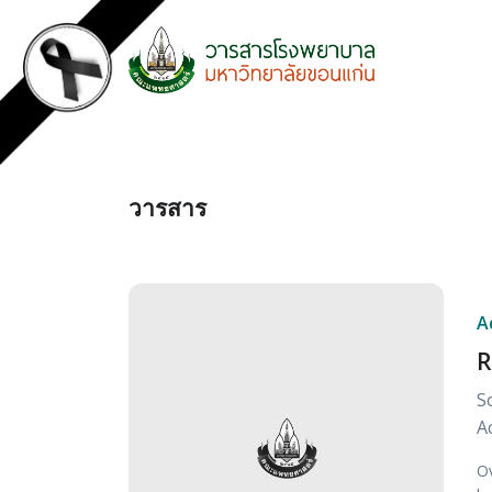
วารสาร
A
R
S
A
Ov