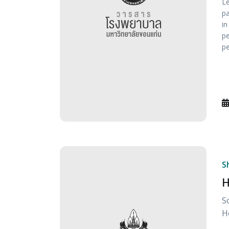
Le
pa
in
pe
pe
S
H
S
H