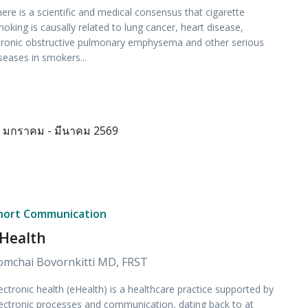
ere is a scientific and medical consensus that cigarette
oking is causally related to lung cancer, heart disease,
ronic obstructive pulmonary emphysema and other serious
seases in smokers...
มกราคม - มีนาคม 2569
hort Communication
Health
omchai Bovornkitti MD, FRST
ectronic health (eHealth) is a healthcare practice supported by
ectronic processes and communication, dating back to at