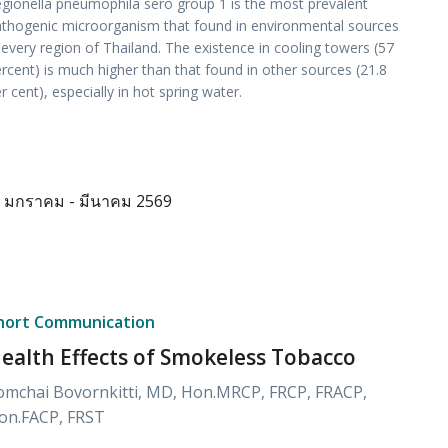
gionella pneumophila sero group 1 is the most prevalent
thogenic microorganism that found in environmental sources
 every region of Thailand. The existence in cooling towers (57
rcent) is much higher than that found in other sources (21.8
r cent), especially in hot spring water.
มกราคม - มีนาคม 2569
hort Communication
ealth Effects of Smokeless Tobacco
omchai Bovornkitti, MD, Hon.MRCP, FRCP, FRACP,
on.FACP, FRST