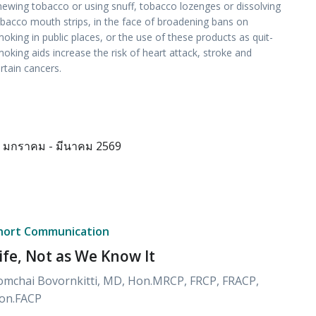
ewing tobacco or using snuff, tobacco lozenges or dissolving
bacco mouth strips, in the face of broadening bans on
oking in public places, or the use of these products as quit-
oking aids increase the risk of heart attack, stroke and
rtain cancers.
มกราคม - มีนาคม 2569
hort Communication
ife, Not as We Know It
omchai Bovornkitti, MD, Hon.MRCP, FRCP, FRACP,
on.FACP