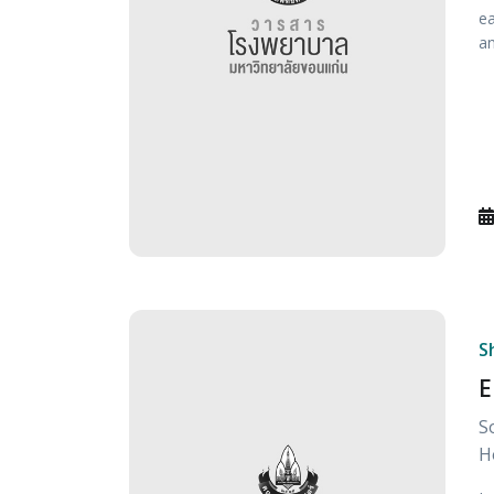
ea
an
S
E
S
H