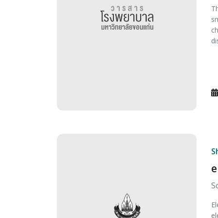
Th
sm
ch
di
S
e
S
El
el