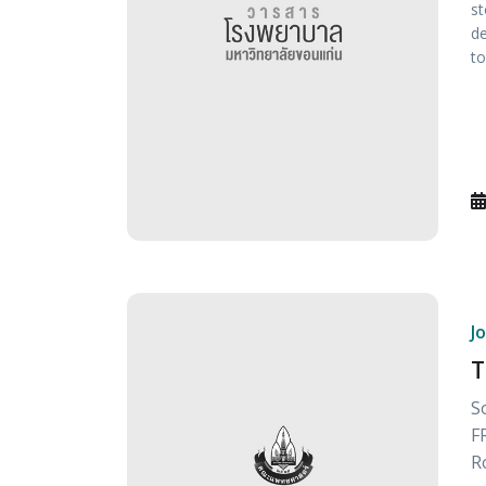
st
de
to
J
T
S
F
R