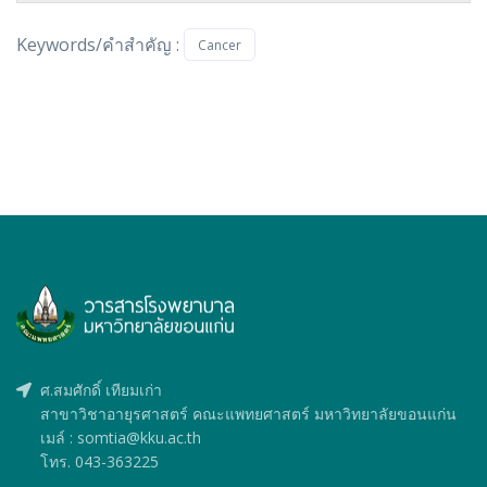
Keywords/คำสำคัญ :
Cancer
ศ.สมศักดิ์ เทียมเก่า
สาขาวิชาอายุรศาสตร์ คณะแพทยศาสตร์ มหาวิทยาลัยขอนแก่น
เมล์ : somtia@kku.ac.th
โทร. 043-363225