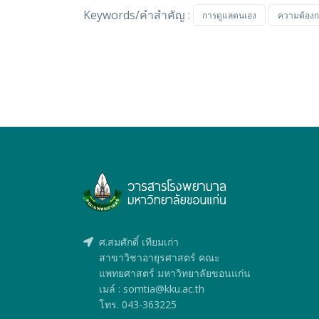
Keywords/คำสำคัญ :
การดูแลตนเอง
ความต้องก
ศ.สมศักดิ์ เทียมเก่า
สาขาวิชาอายุรศาสตร์ คณะ
แพทยศาสตร์ มหาวิทยาลัยขอนแก่น
เมล์ : somtia@kku.ac.th
โทร. 043-363225