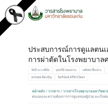
ประสบการณ์การดูแลตนเองแ
การผ่าตัดในโรงพยาบาลศร
รัศมี ภะวะพินิจ
นุชจรีย์ หอมนาน
นลัทพร สืบเสาะ
อรรถพล ติตะปัญ
จิตภินันท์ ศรีจักรโคตร
หน้าหลัก
/
วารสาร
/
วารสารโรงพยาบาลมหาวิทยาลัยข
ตนเองและความต้องการการดูแลของผู้ป่วย มะเร็งท่อน