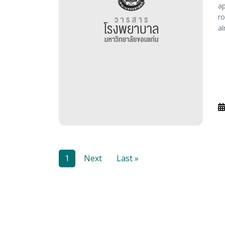
ap
ro
al
1
Next
Last »