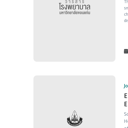
Th
sm
ch
di
J
E
E
S
H