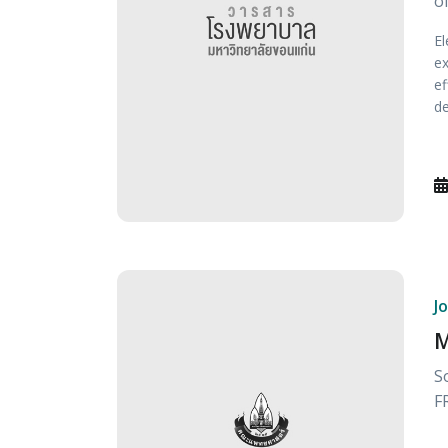
o
El
ex
ef
de
J
M
S
F