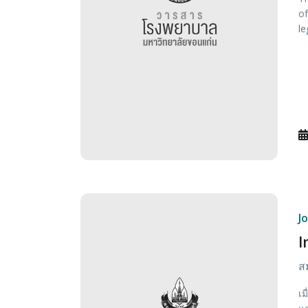
of
le
J
I
ส
เม