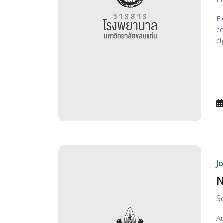
El
co
ci
J
N
S
Au