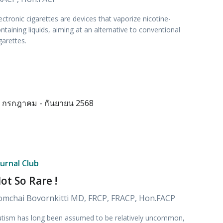
ectronic cigarettes are devices that vaporize nicotine-
ntaining liquids, aiming at an alternative to conventional
garettes.
กรกฎาคม - กันยายน 2568
ournal Club
ot So Rare !
omchai Bovornkitti MD, FRCP, FRACP, Hon.FACP
tism has long been assumed to be relatively uncommon,