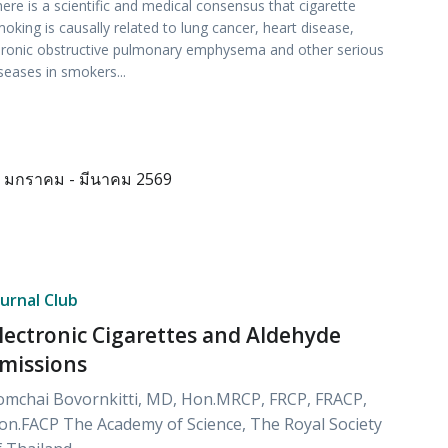
ere is a scientific and medical consensus that cigarette
oking is causally related to lung cancer, heart disease,
ronic obstructive pulmonary emphysema and other serious
seases in smokers...
มกราคม - มีนาคม 2569
ournal Club
lectronic Cigarettes and Aldehyde
missions
omchai Bovornkitti, MD, Hon.MRCP, FRCP, FRACP,
on.FACP The Academy of Science, The Royal Society