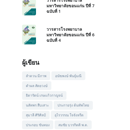
วารสารโรงพยาบาล
มหาวิทยาลัยขอนแก่น ปีที่ 7
ฉบับที่ 1
วารสารโรงพยาบาล
มหาวิทยาลัยขอนแก่น ปีที่ 6
ฉบับที่ 4
ผู้เขียน
ลำดวน มีภาพ
อนัฆพงษ์ พันธุ์มณี
คำผล สัตยวงษ์
ธิดารัตน์ เกษแก้วกาญจน์
นลัทพร สืบเสาะ
ประกายรุ่ง ต้นทัพไทย
สุมาลี ศิริศิลป์
อุไรวรรณ ใจจังหรีด
ประกอบ ขันทอง
สมชัย บวรกิตติ พ.ด.