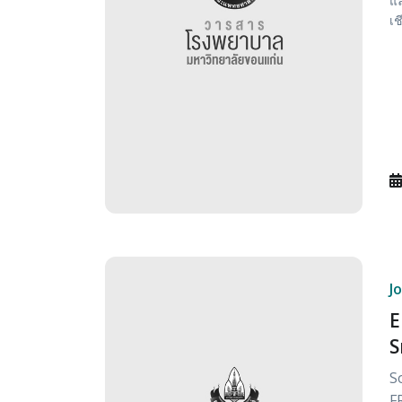
แล
เช
J
E
S
S
F