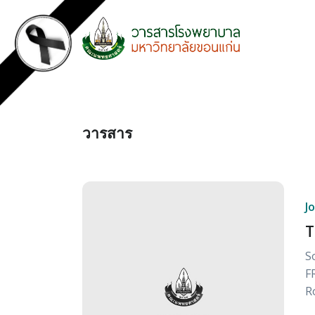
วารสาร
J
T
S
F
R