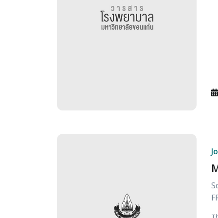
J
M
S
F
Th