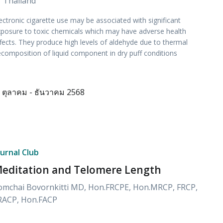
f Thailand
ectronic cigarette use may be associated with significant
posure to toxic chemicals which may have adverse health
fects. They produce high levels of aldehyde due to thermal
composition of liquid component in dry puff conditions
ตุลาคม - ธันวาคม 2568
ournal Club
editation and Telomere Length
omchai Bovornkitti MD, Hon.FRCPE, Hon.MRCP, FRCP,
RACP, Hon.FACP