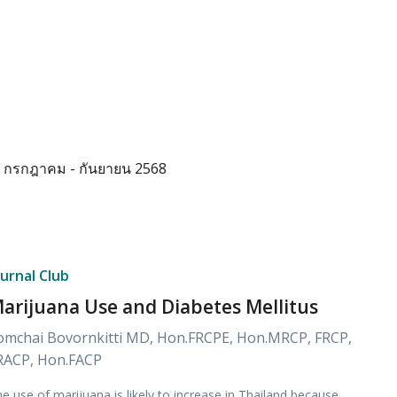
กรกฎาคม - กันยายน 2568
ournal Club
arijuana Use and Diabetes Mellitus
omchai Bovornkitti MD, Hon.FRCPE, Hon.MRCP, FRCP,
RACP, Hon.FACP
e use of marijuana is likely to increase in Thailand because