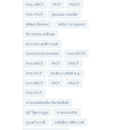
Hon. MRCP
FRCP
FRACP
Hon. FACP
สุดถนอม กมลเลิศ
สุพัฒน์ ทัพหงษา
พรนิภา หาญละคร
นิภาพรรณ ฤทธิรอด
ผกากรอง ลุมพิกานนท์
Somchai Bovornkitti
Hon.FRCPE
Hon.MRCP
FRCP
FRACP
Hon.FACP
สมชัย บวรกิตติ พ.ด.
Hon.MRCP
FRCP
FRACP
Hon.FACP
นายแพทย์สมชัย เจียรนัยศิลป์
ภูมิ วิสูตรานุกูล
ภาสุข ส่งเสริม
ภูเบศร์ นากดี
วงศ์ขัติยะ ขัติยะวงศ์