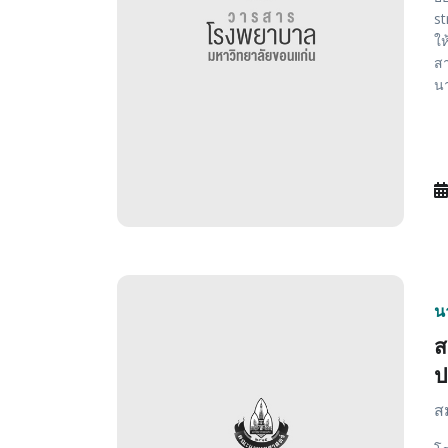
st
ให
สา
นา
น
ส
ป
สม