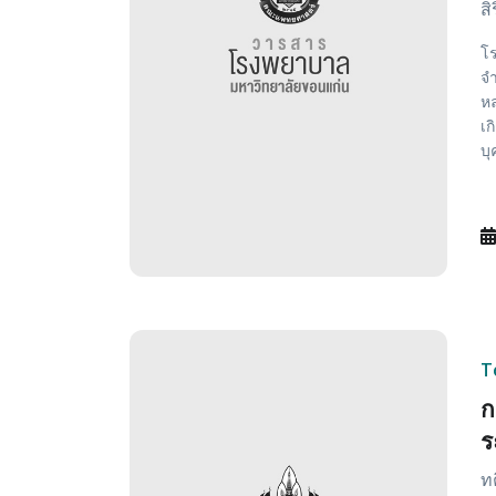
ส
โ
จำ
หล
เก
บุ
T
ก
ร
ท