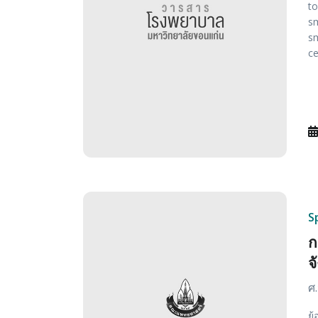
to
sm
sm
ce
S
ก
จ
ศ.
ย้