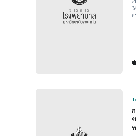
เป
ให
ทา
T
ก
ข
ท