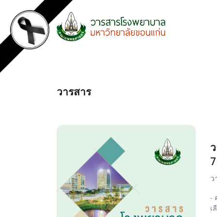
วารสาร
ว
7
ว
- 
เล