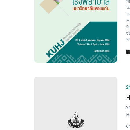
พย
ไม
โร
Me
St
จั
พ
S
H
S
H
Ch