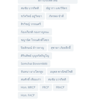
สภาประเทศไทย
สมชัย บวรกิตติ
ณัฐวรา แสงวิจิตร
ชวัลวิทย์ อยู่วิทยา
ภัทรพล ขำดี
สิรวิชญ์ วรรณศรี
ก้องเกียรติ กองกาญจนะ
ชญานิศ โรจนศักดิ์โสธร
ปิยลักษณ์ ห้าวหาญ
สุชาดา ภัยหลีกลี้
ศิรินทิพย์ บุญจรัสภิญโญ
Somchai Bovornkitti
จันทนา ผางโคกสูง
อนุพล พาณิชย์โชติ
สมศักดิ์ เทียมเก่า
สมชัย บวรกิตติ
Hon. MRCP
FRCP
FRACP
Hon. FACP