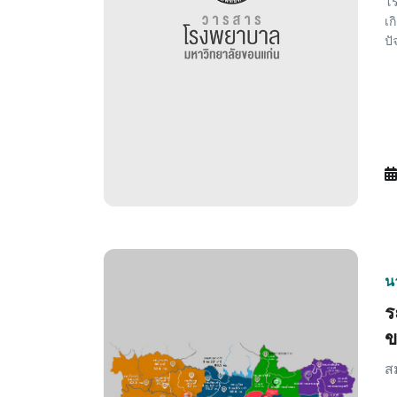
โร
เก
ปั
น
ร
ข
สม