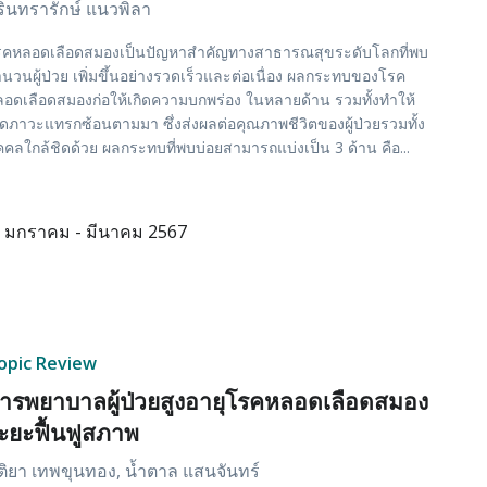
ิรินทรารักษ์ แนวพิลา
รคหลอดเลือดสมองเป็นปัญหาสำคัญทางสาธารณสุขระดับโลกที่พบ
นวนผู้ป่วย เพิ่มขึ้นอย่างรวดเร็วและต่อเนื่อง ผลกระทบของโรค
อดเลือดสมองก่อให้เกิดความบกพร่อง ในหลายด้าน รวมทั้งทำให้
ิดภาวะแทรกซ้อนตามมา ซึ่งส่งผลต่อคุณภาพชีวิตของผู้ป่วยรวมทั้ง
คคลใกล้ชิดด้วย ผลกระทบที่พบบ่อยสามารถแบ่งเป็น 3 ด้าน คือ...
มกราคม - มีนาคม 2567
opic Review
ารพยาบาลผู้ป่วยสูงอายุโรคหลอดเลือดสมอง
ะยะฟื้นฟูสภาพ
ติยา เทพขุนทอง, น้ำตาล แสนจันทร์