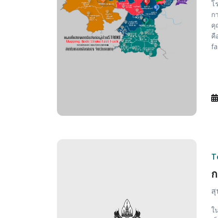
โร
กา
คุ
คื
fa
T
ก
ส
ใน